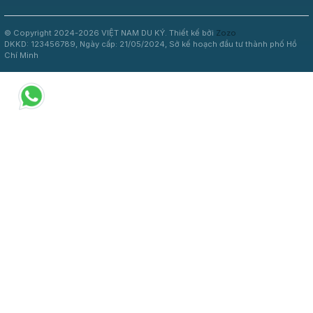
© Copyright 2024-2026 VIỆT NAM DU KÝ.
Thiết kế bởi
Zozo
DKKD: 123456789, Ngày cấp: 21/05/2024, Sở kế hoạch đầu tư thành phố Hồ
Chí Minh