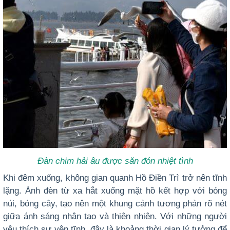
Đàn chim hải âu được săn đón nhiệt tình
Khi đêm xuống, không gian quanh Hồ Điền Trì trở nên tĩnh
lặng. Ánh đèn từ xa hắt xuống mặt hồ kết hợp với bóng
núi, bóng cây, tạo nên một khung cảnh tương phản rõ nét
giữa ánh sáng nhân tạo và thiên nhiên. Với những người
yêu thích sự yên tĩnh, đây là khoảng thời gian lý tưởng để