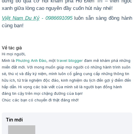
đừng bỏ qua cơ hội khám phá Hồ Điền Trì – viên ngọc
xanh giữa lòng cao nguyên đầy cuốn hút này nhé!
Việt Nam Du Ký
- 0986691095
luôn sẵn sàng đồng hành
cùng bạn!
Về tác giả
Hi mọi người,
Mình là
Phương Anh Đào
, một
travel blogger
đam mê khám phá những
miền đất mới. Với mong muốn giúp mọi người có những hành trình suôn
sẻ, thú vị và đầy kỷ niệm, mình luôn cố gắng cung cấp những thông tin
hữu ích, từ trải nghiệm độc đáo, kinh nghiệm du lịch đến gợi ý điểm đến
hấp dẫn. Hi vọng các bài viết của mình sẽ là người bạn đồng hành
đáng tin cậy trên mọi chặng đường của bạn!
Chúc các bạn có chuyến đi thật đáng nhớ!
Tin mới