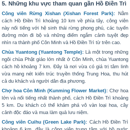
5. Những khu vực tham quan gần Hồ Điền Trì
Công viên Rừng Xishan (Xishan Forest Park):
Nằm
cách Hồ Điền Trì khoảng 10 km về phía tây, công viên
này nổi tiếng với hệ sinh thái rừng phong phú, các tuyến
đường mòn đi bộ và những điểm ngắm cảnh tuyệt đẹp
nhìn ra thành phố Côn Minh và Hồ Điền Trì từ trên cao.
Chùa Yuantong (Yuantong Temple):
Là một trong những
ngôi chùa Phật giáo lớn nhất ở Côn Minh, chùa Yuantong
cách hồ khoảng 7 km. Đây là nơi vừa có giá trị tâm linh
vừa mang nét kiến trúc truyền thống Trung Hoa, thu hút
cả du khách và người dân địa phương.
Chợ hoa Côn Minh (Kunming Flower Market):
Chợ hoa
lớn và nổi tiếng nhất thành phố, cách Hồ Điền Trì khoảng
5 km. Du khách có thể khám phá vô vàn loại hoa, cây
cảnh độc đáo và mua làm quà lưu niệm.
Công viên Cuihu (Green Lake Park):
Cách Hồ Điền Trì
khoảng 6 km, đây là công viên trung tâm với hồ nước