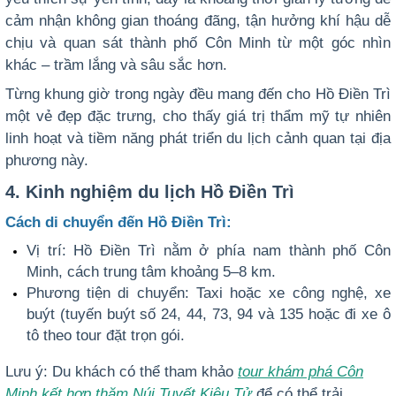
cảm nhận không gian thoáng đãng, tận hưởng khí hậu dễ
chịu và quan sát thành phố Côn Minh từ một góc nhìn
khác – trầm lắng và sâu sắc hơn.
Từng khung giờ trong ngày đều mang đến cho Hồ Điền Trì
một vẻ đẹp đặc trưng, cho thấy giá trị thẩm mỹ tự nhiên
linh hoạt và tiềm năng phát triển du lịch cảnh quan tại địa
phương này.
4. Kinh nghiệm du lịch Hồ Điền Trì
Cách di chuyển đến Hồ Điền Trì:
Vị trí: Hồ Điền Trì nằm ở phía nam thành phố Côn
Minh, cách trung tâm khoảng 5–8 km.
Phương tiện di chuyển: Taxi hoặc xe công nghệ, xe
buýt (tuyến buýt số 24, 44, 73, 94 và 135 hoặc đi xe ô
tô theo tour đặt trọn gói.
Lưu ý: Du khách có thể tham khảo
tour khám phá Côn
Minh kết hợp thăm Núi Tuyết Kiệu Tử
để có thể trải