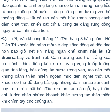
Bao quanh hồ là những làng chài cổ kính, những hàng liễu
rủ bóng xuống mặt nước, cùng những con đường ven hồ
thoáng đãng – tất cả tạo nên một bức tranh phong cảnh
đậm chất thơ, khiến bất cứ ai cũng dễ dàng rung động
ngay từ cái nhìn đầu tiên.
Đặc biệt, vào khoảng tháng 11 đến tháng 3 hàng năm, Hồ
Điền Trì khoác lên mình một vẻ đẹp sống động và độc đáo
hơn bao giờ hết khi hàng ngàn
chú chim hải âu từ
Siberia
bay về tránh rét. Cảnh tượng bầu trời trắng xóa
bởi cánh chim, tiếng kêu ríu rít vang vọng khắp không
gian tĩnh lặng, hòa cùng làn nước trong veo, tạo nên một
khung cảnh thiên nhiên ngoạn mục đến nghẹt thở. Du
khách có thể dễ dàng bắt gặp những đàn hải âu sải cánh
bay là là trên mặt hồ, đậu trên lan can cầu gỗ, hay thậm
chí là đón nhận những khoảnh khắc tương tác thân thiện
khi chính tay cho chúng ăn.