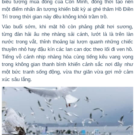
biểu tượng mùa đông của Côn Minh, đồng thời tạo nên
một điểm nhấn ấn tượng khiến bất kỳ ai ghé thăm Hồ Điền
Trì trong thời gian này đều không khỏi trầm trồ.
Vào buổi sớm, khi mặt hồ còn phảng phất hơi sương,
từng đàn hải âu nhẹ nhàng sải cánh, lướt là là trên làn
nước trong vắt, thỉnh thoảng lại lượn quanh những chiếc
thuyền nhỏ hay đậu kín các lan can dọc theo lối đi ven hồ.
Tiếng vỗ cánh nhịp nhàng hòa cùng tiếng kêu vang vọng
trong không gian thanh bình khiến cảnh sắc nơi đây như
một bức tranh sống động, vừa thư giãn vừa gợi mở cảm
xúc sâu lắng.