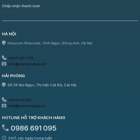
Chấp nhận thanh toán
HÀ NỘI
Intracom Riverside, Vĩnh Ngọc, Đông Anh, Hà Nội
0986 691 095
info@vietnamduky.vn
HẢI PHÒNG
Số 39 Núi Ngọc, Thị trấn Cát Bà, Cát Hải
0989745338
info@vietnamduky.vn
HOTLINE HỖ TRỢ KHÁCH HÀNG
0986 691 095
24/7, các ngày trong tuần