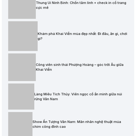
Thung Ui Ninh Bình: Chốn tâm linh + check in cổ trang
cực mê
Khám phá Khai Viễn mùa đẹp nhất: Đi đâu, ăn gì, chơi
gì?
Công viên sinh thái Phượng Hoàng – góc trời Âu giữa
Khai Viễn
Làng Miêu Tích Thủy: Viên ngọc cổ ẩn mình giữa núi
rừng Vân Nam
Show Ấn Tượng Vân Nam: Mãn nhãn nghệ thuật múa
chim công đỉnh cao