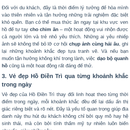
Đối với du khách, đây là thời điểm lý tưởng để hòa mình
vào thiên nhiên và tận hưởng những trải nghiệm đặc biệt
khó quên. Bạn có thể mua thức ăn ngay tại khu vực ven
hồ để tự tay
cho chim ăn
– một hoạt động vui nhộn được
cả người lớn và trẻ nhỏ yêu thích. Những ai yêu nhiếp
ảnh sẽ không thể bỏ lỡ cơ hội
chụp ảnh cùng hải âu
, ghi
lại những khoảnh khắc đẹp tựa tranh vẽ. Và nếu bạn
muốn tận hưởng không khí trong lành, việc
dạo bộ quanh
hồ
cũng là một hoạt động rất đáng để thử.
3. Vẻ đẹp Hồ Điền Trì qua từng khoảnh khắc
trong ngày
Vẻ đẹp của Hồ Điền Trì thay đổi linh hoạt theo từng thời
điểm trong ngày, mỗi khoảnh khắc đều để lại dấu ấn thị
giác riêng biệt và rõ nét.
Đây là yếu tố quan trọng giúp địa
danh này thu hút du khách không chỉ bởi quy mô hay hệ
sinh thái, mà còn bởi tính thẩm mỹ tự nhiên luôn biến