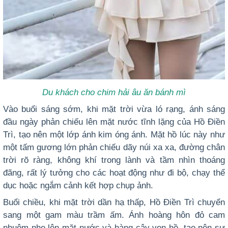
Du khách cho chim hải âu ăn bánh mì
Vào buổi sáng sớm, khi mặt trời vừa ló rạng, ánh sáng
đầu ngày phản chiếu lên mặt nước tĩnh lặng của Hồ Điền
Trì, tạo nên một lớp ánh kim óng ánh. Mặt hồ lúc này như
một tấm gương lớn phản chiếu dãy núi xa xa, đường chân
trời rõ ràng, không khí trong lành và tầm nhìn thoáng
đãng, rất lý tưởng cho các hoạt động như đi bộ, chạy thể
dục hoặc ngắm cảnh kết hợp chụp ảnh.
Buổi chiều, khi mặt trời dần hạ thấp, Hồ Điền Trì chuyển
sang một gam màu trầm ấm. Ánh hoàng hôn đỏ cam
nhuộm nhẹ lên mặt nước và hàng cây ven hồ, tạo nên sự