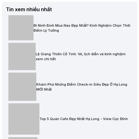
Tin xem nhiều nhất
Đi Ninh Bình Mùa Nào Đẹp Nhất? Kinh Nghiệm Chọn Thời
Điểm Lý Tưởng
Lệ Giang Thiên Cổ Tình: Vé, lịch diễn và kinh nghiệm
xem chi tiết
Khám Phá Những Điểm Check-in Siêu Đẹp Ở Hạ Long
MỚI Nhất
Top 5 Quán Cafe Đẹp Nhất Hạ Long - View Cực Đỉnh