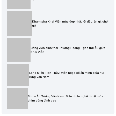
Khám phá Khai Viễn mùa đẹp nhất: Đi đâu, ăn gì, chơi
gì?
Công viên sinh thái Phượng Hoàng – góc trời Âu giữa
Khai Viễn
Làng Miêu Tích Thủy: Viên ngọc cổ ẩn mình giữa núi
rừng Vân Nam
Show Ấn Tượng Vân Nam: Mãn nhãn nghệ thuật múa
chim công đỉnh cao