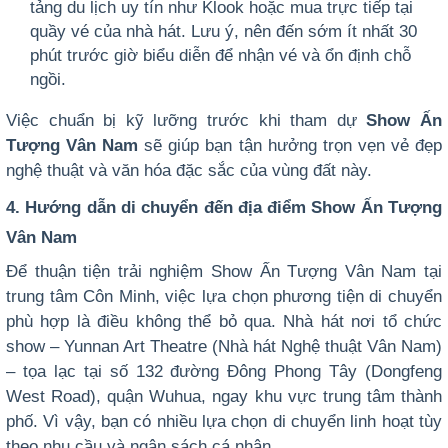
tảng du lịch uy tín như Klook hoặc mua trực tiếp tại
quầy vé của nhà hát. Lưu ý, nên đến sớm ít nhất 30
phút trước giờ biểu diễn để nhận vé và ổn định chỗ
ngồi.
Việc chuẩn bị kỹ lưỡng trước khi tham dự
Show Ấn
Tượng Vân Nam
sẽ giúp bạn tận hưởng trọn vẹn vẻ đẹp
nghệ thuật và văn hóa đặc sắc của vùng đất này.
4. Hướng dẫn di chuyển đến địa điểm Show Ấn Tượng
Vân Nam
Để thuận tiện trải nghiệm Show Ấn Tượng Vân Nam tại
trung tâm Côn Minh, việc lựa chọn phương tiện di chuyển
phù hợp là điều không thể bỏ qua. Nhà hát nơi tổ chức
show – Yunnan Art Theatre (Nhà hát Nghệ thuật Vân Nam)
– tọa lạc tại số 132 đường Đông Phong Tây (Dongfeng
West Road), quận Wuhua, ngay khu vực trung tâm thành
phố. Vì vậy, bạn có nhiều lựa chọn di chuyển linh hoạt tùy
theo nhu cầu và ngân sách cá nhân.