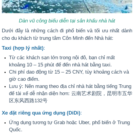
Dàn vũ công biểu diễn tại sân khấu nhà hát
Dưới đây là những cách đi phổ biến và tối ưu nhất dành
cho du khách
từ trung tâm Côn Minh đến Nhà hát:
Taxi (hợp lý nhất)
:
Từ các khách sạn lớn trong nội đô, bạn chỉ mất
khoảng
10 – 15 phút để đến nhà hát bằng taxi.
Chi phí dao động từ 15 – 25 CNY, tùy khoảng cách và
giờ cao điểm.
Lưu ý: Nên mang theo địa chỉ nhà hát bằng tiếng Trung
để tài xế dễ nhận diện hơn: 云南艺术剧院，昆明市五华
区东风西路132号
Xe đặt riêng qua ứng dụng (DiDi)
:
Ứng dụng tương tự Grab hoặc Uber, phổ biến ở Trung
Quốc.