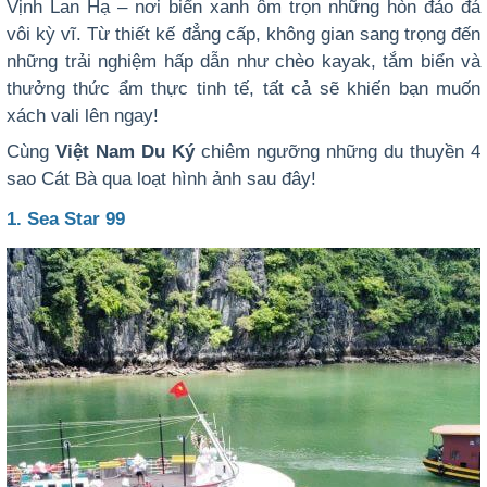
Vịnh Lan Hạ – nơi biển xanh ôm trọn những hòn đảo đá
vôi kỳ vĩ. Từ thiết kế đẳng cấp, không gian sang trọng đến
những trải nghiệm hấp dẫn như chèo kayak, tắm biển và
thưởng thức ẩm thực tinh tế, tất cả sẽ khiến bạn muốn
xách vali lên ngay!
Cùng
Việt Nam Du Ký
chiêm ngưỡng những du thuyền 4
sao Cát Bà qua loạt hình ảnh sau đây!
1. Sea Star 99