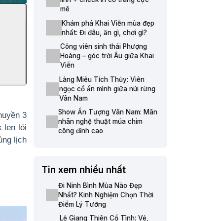
mê
Khám phá Khai Viễn mùa đẹp
nhất: Đi đâu, ăn gì, chơi gì?
Công viên sinh thái Phượng
Hoàng – góc trời Âu giữa Khai
Viễn
Làng Miêu Tích Thủy: Viên
ngọc cổ ẩn mình giữa núi rừng
Vân Nam
Show Ấn Tượng Vân Nam: Mãn
huyền 3
nhãn nghệ thuật múa chim
 len lỏi
công đỉnh cao
ng lịch
Tin xem nhiều nhất
Đi Ninh Bình Mùa Nào Đẹp
Nhất? Kinh Nghiệm Chọn Thời
Điểm Lý Tưởng
Lệ Giang Thiên Cổ Tình: Vé,