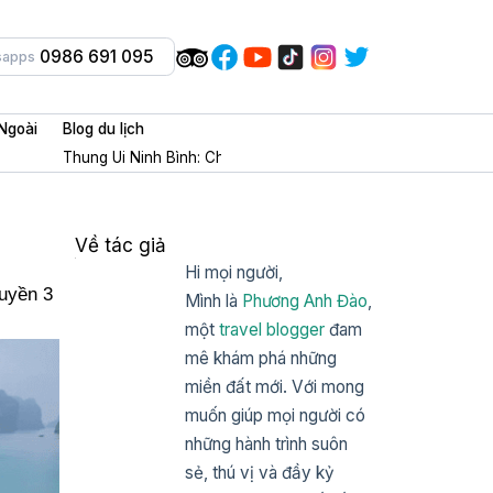
0986 691 095
sapps
Ngoài
Blog du lịch
Thung Ui Ninh Bình: Chốn tâm linh + check in cổ trang cực m
Về tác giả
Hi mọi người,
huyền 3
Mình là
Phương Anh Đào
,
một
travel blogger
đam
mê khám phá những
miền đất mới. Với mong
muốn giúp mọi người có
những hành trình suôn
sẻ, thú vị và đầy kỷ