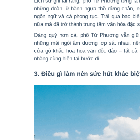
Lịch sử ghi lại rằng, phố Tứ Phương từng là
những đoàn lữ hành ngựa thồ dừng chân, nơ
ngôn ngữ và cả phong tục. Trải qua bao biế
nữa mà đã trở thành trung tâm văn hóa đặc s
Đáng quý hơn cả, phố Tứ Phương vẫn giữ 
những mái ngói âm dương lợp sát nhau, nền
cửa gỗ khắc họa hoa văn độc đáo – tất cả 
nhàng cùng hiện tại bước đi.
3. Điều gì làm nên sức hút khác b