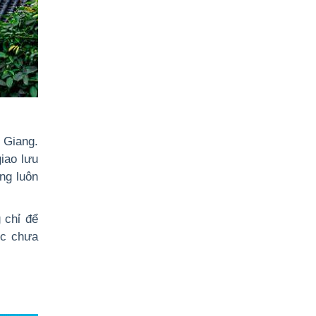
ệ Giang.
iao lưu
ng luôn
 chỉ để
ức chưa