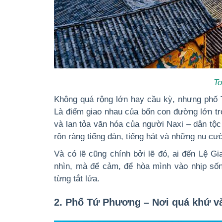
To
Không quá rộng lớn hay cầu kỳ, nhưng
phố
Là điểm giao nhau của bốn con đường lớn tro
và lan tỏa văn hóa của người Naxi – dân tộ
rộn ràng tiếng đàn, tiếng hát và những nụ cư
Và có lẽ cũng chính bởi lẽ đó,
ai đến Lệ Gi
nhìn, mà để cảm, để hòa mình vào nhịp số
từng tắt lửa.
2. Phố Tứ Phương – Nơi quá khứ và