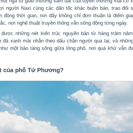
 một ngã tư giao thương sầm uất của tuyến thương mại cổ x
i người Naxi cùng các dân tộc khác buôn bán, trao đổi s
n động thời gian, nơi đây không chỉ đơn thuần là điểm gia
ắc, nơi nghệ thuật truyền thống vẫn sống động từng ngày.
được những nét kiến trúc nguyên bản từ hàng trăm năm
 đá xanh mài nhẵn theo dấu chân người qua lại, và nhữn
như một bảo tàng sống giữa lòng phố, nơi quá khứ vẫn đ
iệt của phố Tứ Phương?