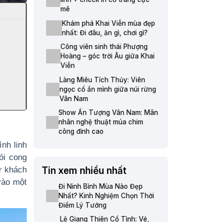
mê
Khám phá Khai Viễn mùa đẹp
nhất: Đi đâu, ăn gì, chơi gì?
Công viên sinh thái Phượng
Hoàng – góc trời Âu giữa Khai
Viễn
Làng Miêu Tích Thủy: Viên
ngọc cổ ẩn mình giữa núi rừng
Vân Nam
Show Ấn Tượng Vân Nam: Mãn
nhãn nghệ thuật múa chim
công đỉnh cao
nh linh
ói cong
ữ khách
Tin xem nhiều nhất
vào một
Đi Ninh Bình Mùa Nào Đẹp
Nhất? Kinh Nghiệm Chọn Thời
Điểm Lý Tưởng
Lệ Giang Thiên Cổ Tình: Vé,