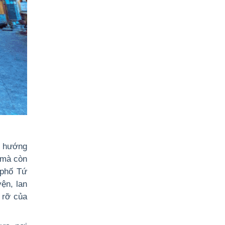
n hướng
, mà còn
 phố Tứ
ện, lan
 rỡ của