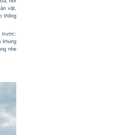
ưa, nơi
ản vật,
o thông
 trước:
g khung
ang nhẹ