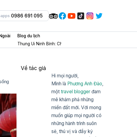
0986 691 095
sapps
Ngoài
Blog du lịch
Thung Ui Ninh Bình: Chốn tâm linh + check in cổ trang cực m
Về tác giả
Hi mọi người,
 sống
Mình là
Phương Anh Đào
,
một
travel blogger
đam
mê khám phá những
miền đất mới. Với mong
muốn giúp mọi người có
những hành trình suôn
sẻ, thú vị và đầy kỷ