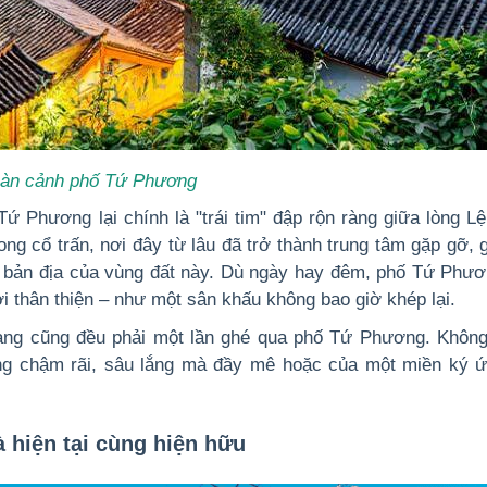
àn cảnh phố Tứ Phương
 Tứ Phương
lại chính là "trái tim" đập rộn ràng giữa lòng L
ng cổ trấn, nơi đây từ lâu đã trở thành trung tâm gặp gỡ, g
c bản địa của vùng đất này. Dù ngày hay đêm, phố Tứ Phươ
ời thân thiện – như một sân khấu không bao giờ khép lại.
ang cũng đều phải một lần ghé qua phố Tứ Phương
. Không
ng chậm rãi, sâu lắng mà đầy mê hoặc của một miền ký 
 hiện tại cùng hiện hữu