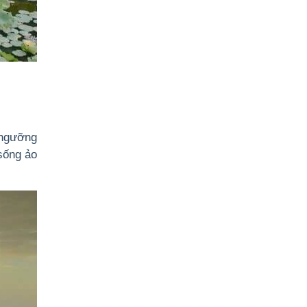
 ngưỡng
sống ảo