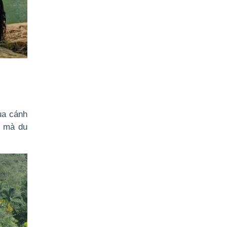
ua cánh
g mà du