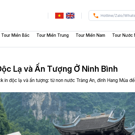
Hotline/Zalo/What
Tour Miền Bắc
Tour Miền Trung
Tour Miền Nam
Tour Nước 
Độc Lạ và Ấn Tượng Ở Ninh Bình
k in độc lạ và ấn tượng: từ non nước Tràng An, đỉnh Hang Múa đ