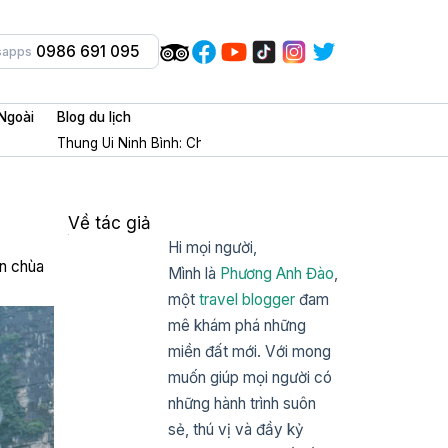
0986 691 095
sapps
Ngoài
Blog du lịch
Thung Ui Ninh Bình: Chốn tâm linh + check in cổ trang cực m
Về tác giả
Hi mọi người,
ến chùa
Mình là
Phương Anh Đào
,
một
travel blogger
đam
mê khám phá những
miền đất mới. Với mong
muốn giúp mọi người có
những hành trình suôn
sẻ, thú vị và đầy kỷ