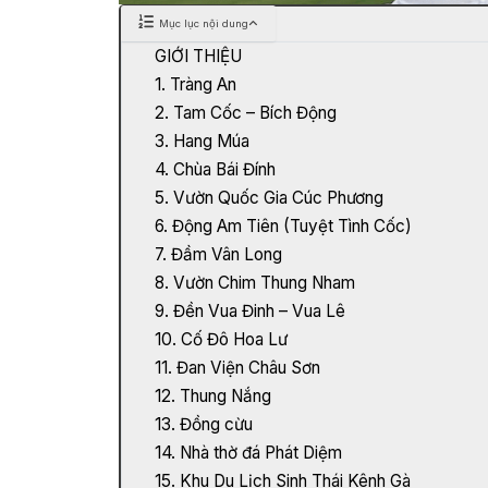
Mục lục nội dung
GIỚI THIỆU
1. Tràng An
2. Tam Cốc – Bích Động
3. Hang Múa
4. Chùa Bái Đính
5. Vườn Quốc Gia Cúc Phương
6. Động Am Tiên (Tuyệt Tình Cốc)
7. Đầm Vân Long
8. Vườn Chim Thung Nham
9. Đền Vua Đinh – Vua Lê
10. Cố Đô Hoa Lư
11. Đan Viện Châu Sơn
12. Thung Nắng
13. Đồng cừu
14. Nhà thờ đá Phát Diệm
15. Khu Du Lịch Sinh Thái Kênh Gà