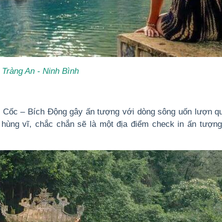
Tràng An - Ninh Bình
 Cốc – Bích Động gây ấn tượng với dòng sông uốn lượn q
 hùng vĩ, chắc chắn sẽ là một địa điểm check in ấn tượn