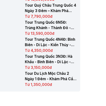
Tour Quý Châu Trung Quốc 4
Ngày 3 Đêm – Khám Phá
Thiên Hộ Miêu Trại
Từ 7,790,000đ
Tour Trung Quốc 6N5Đ:
Trùng Khánh - Thành Đô -
Cửu Trại Câu Giá Tốt
Từ 13,590,000đ
Tour Trung Quốc 4N4Đ: Bình
Biên - Di Lặc - Kiến Thủy -
Khai Viễn - Mông Tự
Từ 4,350,000đ
Tour Trung Quốc 3N3Đ: Hà
Khẩu - Bình Biên - Di Lặc -
Kiến Thủy
Từ 3,150,000đ
Tour Du Lịch Mộc Châu 2
Ngày 1 Đêm - Khám Phá Cầu
Kính Bạch Long
Từ 1,350,000đ