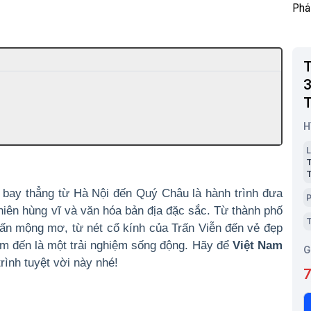
T
3
T
H
L
T
T
bay thẳng từ Hà Nội đến Quý Châu là hành trình đưa
P
iên hùng vĩ và văn hóa bản địa đặc sắc. Từ thành phố
T
n mộng mơ, từ nét cổ kính của Trấn Viễn đến vẻ đẹp
ểm đến là một trải nghiệm sống động. Hãy để
Việt Nam
G
ình tuyệt vời này nhé!
7