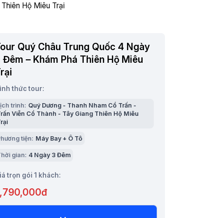
our Quý Châu Trung Quốc 4 Ngày
 Đêm – Khám Phá Thiên Hộ Miêu
rại
ình thức tour:
ịch trình:
Quý Dương - Thanh Nham Cổ Trấn -
rấn Viễn Cổ Thành - Tây Giang Thiên Hộ Miêu
rại
hương tiện:
Máy Bay + Ô Tô
hời gian:
4 Ngày 3 Đêm
iá trọn gói 1 khách:
,790,000đ