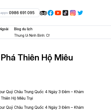
0986 691 095
sapps
Ngoài
Blog du lịch
Thung Ui Ninh Bình: Chốn tâm linh + check in cổ trang cực m
Phá Thiên Hộ Miêu