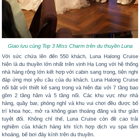
Giao lưu cùng Top 3 Miss Charm trên du thuyền Luna
Với sức chứa lên đến 550 khách, Luna Halong Cruise
hiện là du thuyền lớn nhất trên vịnh Hạ Long với hệ thống
nhà hàng rộng lớn kết hợp với cabin sang trọng, tiện nghi
đáp ứng mọi yêu cầu của du khách. Luna Halong Cruise
nổi bật với thiết kế sang trọng và hiện đại với 7 tầng bao
gồm 2 tầng hầm và 5 tầng nổi. C
ác khu vực như nhà
hàng, quầy bar, phòng nghỉ và khu vui chơi đều được bố
trí khoa học, mở ra không gian thoáng đãng và thư giãn
tuyệt đối. Không chỉ thế, Luna Cruise còn đề cao trải
nghiệm của khách hàng khi tích hợp dịch vụ spa tắm
khoáng, bể bơi đáy kính trên du thuyền.