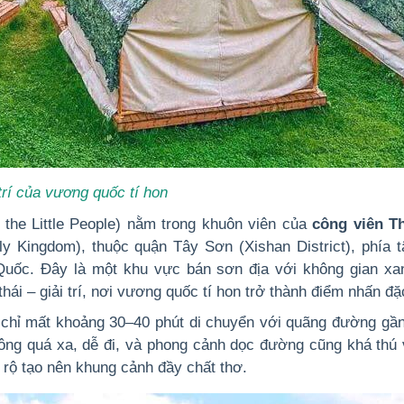
trí của vương quốc tí hon
the Little People) nằm trong khuôn viên của
công viên T
ly Kingdom), thuộc quận Tây Sơn (Xishan District), phía 
Quốc. Đây là một khu vực bán sơn địa với không gian xa
ái – giải trí, nơi vương quốc tí hon trở thành điểm nhấn đặc
 chỉ mất khoảng 30–40 phút di chuyển với quãng đường gầ
ng quá xa, dễ đi, và phong cảnh dọc đường cũng khá thú v
 rộ tạo nên khung cảnh đầy chất thơ.