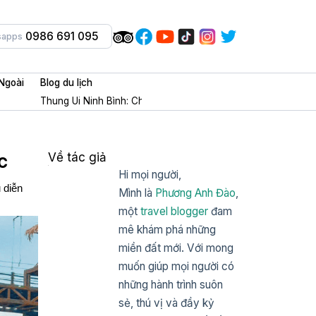
0986 691 095
sapps
Ngoài
Blog du lịch
Thung Ui Ninh Bình: Chốn tâm linh + check in cổ trang cực m
c
Về tác giả
Hi mọi người,
 diễn
Mình là
Phương Anh Đào
,
một
travel blogger
đam
mê khám phá những
miền đất mới. Với mong
muốn giúp mọi người có
những hành trình suôn
sẻ, thú vị và đầy kỷ