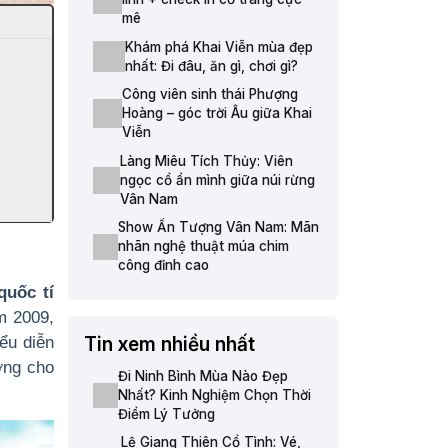
mê
Khám phá Khai Viễn mùa đẹp
nhất: Đi đâu, ăn gì, chơi gì?
Công viên sinh thái Phượng
Hoàng – góc trời Âu giữa Khai
Viễn
Làng Miêu Tích Thủy: Viên
ngọc cổ ẩn mình giữa núi rừng
Vân Nam
Show Ấn Tượng Vân Nam: Mãn
nhãn nghệ thuật múa chim
công đỉnh cao
quốc tí
m 2009,
iểu diễn
Tin xem nhiều nhất
ợng cho
Đi Ninh Bình Mùa Nào Đẹp
Nhất? Kinh Nghiệm Chọn Thời
Điểm Lý Tưởng
Lệ Giang Thiên Cổ Tình: Vé,