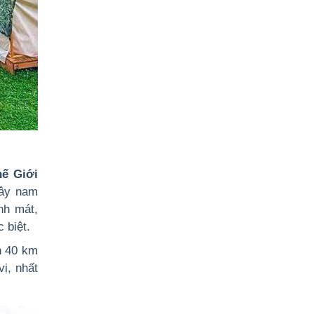
hế Giới
tây nam
nh mát,
 biệt.
n 40 km
ị, nhất