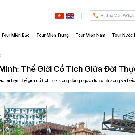
Hotline/Zalo/What
Tour Miền Bắc
Tour Miền Trung
Tour Miền Nam
Tour Nước 
c
inh: Thế Giới Cổ Tích Giữa Đời Thự
 tái hiện thế giới cổ tích, nơi cộng đồng người lùn sinh sống và biểu