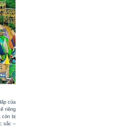
dấp của
ế riêng
 còn bị
c sắc –