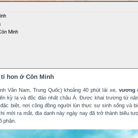
inh
n
 Côn Minh
 tí hon ở Côn Minh
ỉnh Vân Nam, Trung Quốc) khoảng 40 phút lái xe,
vương 
ến kỳ lạ và độc đáo nhất châu Á. Được khai trương từ nă
í đặc biệt, nơi cộng đồng người lùn thực sự sinh sống và b
khi mới ra mắt, địa danh này ngày nay đã trở thành biểu tư
ố phận.