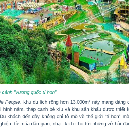
 cảnh "vương quốc tí hon"
tle People
, khu du lịch rộng hơn 13.000m² này mang dáng 
i hình nấm, tháp canh bé xíu và khu sân khấu được thiết k
Du khách đến đây không chỉ tò mò về thế giới “tí hon” mà
ghiệp: từ múa dân gian, nhạc kịch cho tới những vở hài đặ